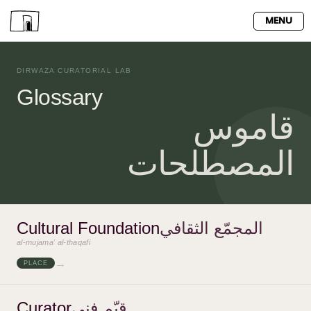
MENU
DIRWAZA CURATORIAL LAB
Glossary
قاموس
المصطلحات
Cultural Foundation
المجمّع الثقافي
al-mujama' al-thaqafi
→
PLACE
Curator
قيّم فني